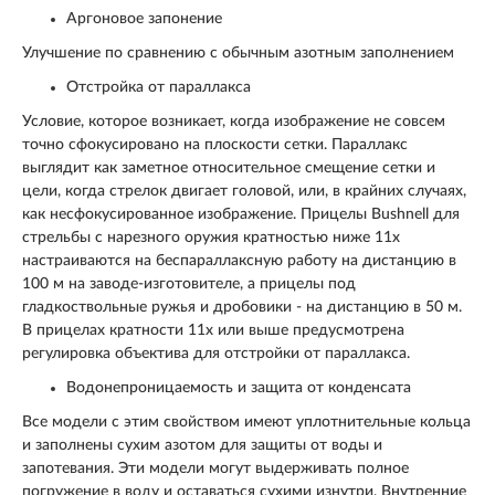
Аргоновое запонение
Улучшение по сравнению с обычным азотным заполнением
Отстройка от параллакса
Условие, которое возникает, когда изображение не совсем
точно сфокусировано на плоскости сетки. Параллакс
выглядит как заметное относительное смещение сетки и
цели, когда стрелок двигает головой, или, в крайних случаях,
как несфокусированное изображение. Прицелы Bushnell для
стрельбы с нарезного оружия кратностью ниже 11х
настраиваются на беспараллаксную работу на дистанцию в
100 м на заводе-изготовителе, а прицелы под
гладкоствольные ружья и дробовики - на дистанцию в 50 м.
В прицелах кратности 11х или выше предусмотрена
регулировка объектива для отстройки от параллакса.
Водонепроницаемость и защита от конденсата
Все модели с этим свойством имеют уплотнительные кольца
и заполнены сухим азотом для защиты от воды и
запотевания. Эти модели могут выдерживать полное
погружение в воду и оставаться сухими изнутри. Внутренние