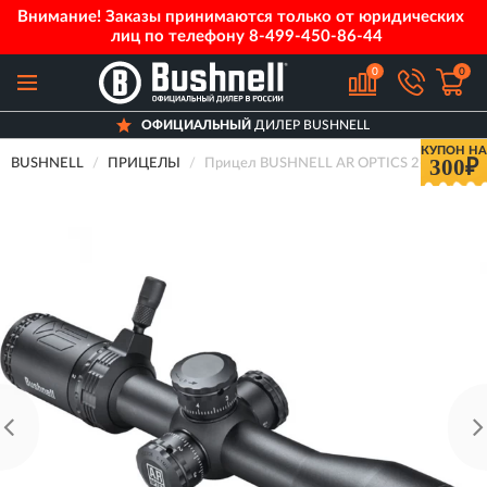
Внимание! Заказы принимаются только от юридических
лиц по телефону
8-499-450-86-44
0
0
ОФИЦИАЛЬНЫЙ
ДИЛЕР BUSHNELL
КУПОН НА
300₽
BUSHNELL
ПРИЦЕЛЫ
Прицел BUSHNELL AR OPTICS 2-7x36