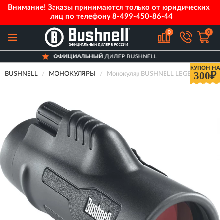
Внимание! Заказы принимаются только от юридических
лиц по телефону
8-499-450-86-44
0
0
ФИЦИАЛЬНЫЙ
ДИЛЕР BUSHNELL
Д
КУПОН НА
300₽
BUSHNELL
МОНОКУЛЯРЫ
Монокуляр BUSHNELL LEGEND ULT