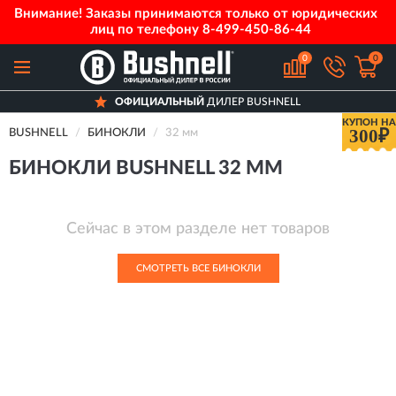
Внимание! Заказы принимаются только от юридических
лиц по телефону
8-499-450-86-44
0
0
ОФИЦИАЛЬНЫЙ
ДИЛЕР BUSHNELL
КУПОН НА
300₽
BUSHNELL
БИНОКЛИ
32 мм
БИНОКЛИ BUSHNELL 32 ММ
Сейчас в этом разделе нет товаров
СМОТРЕТЬ ВСЕ БИНОКЛИ