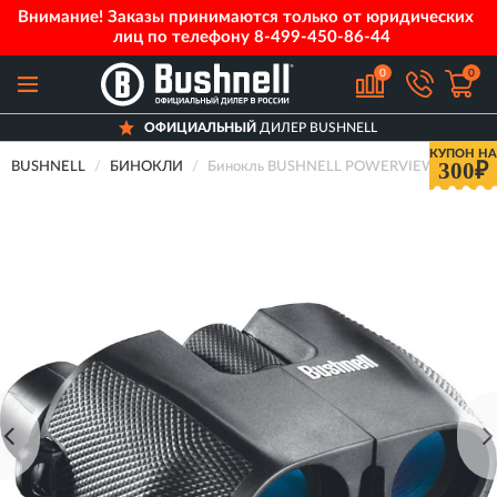
Внимание! Заказы принимаются только от юридических
лиц по телефону
8-499-450-86-44
0
0
ОФИЦИАЛЬНЫЙ
ДИЛЕР BUSHNELL
КУПОН НА
300₽
BUSHNELL
БИНОКЛИ
Бинокль BUSHNELL POWERVIEW PORRO 