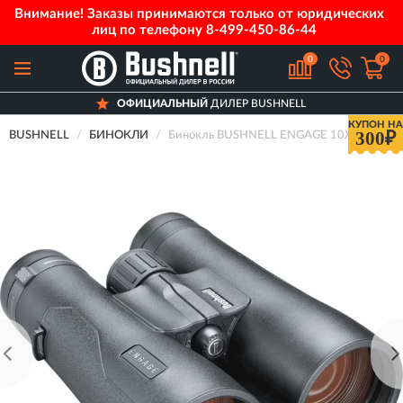
Внимание! Заказы принимаются только от юридических
лиц по телефону
8-499-450-86-44
0
0
ОФИЦИАЛЬНЫЙ
ДИЛЕР BUSHNELL
КУПОН НА
300₽
BUSHNELL
БИНОКЛИ
Бинокль BUSHNELL ENGAGE 10X50